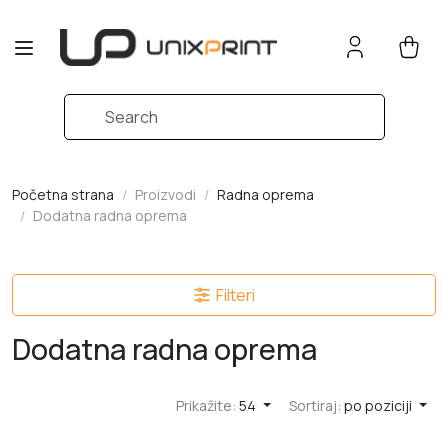
UnixPrint
Search
Search
Početna strana
Proizvodi
Radna oprema
Dodatna radna oprema
Filteri
Dodatna radna oprema
Prikažite:
54
Sortiraj:
po poziciji