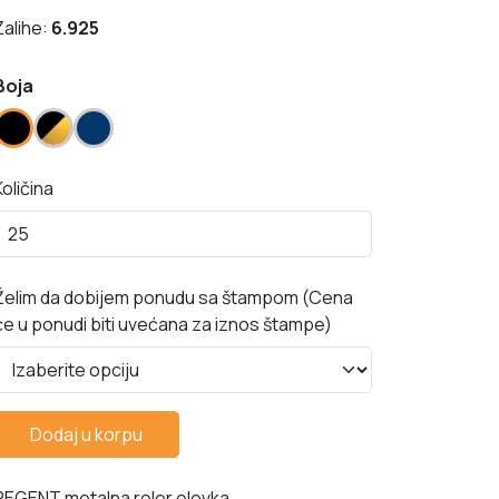
Zalihe:
6.925
Boja
Količina
Želim da dobijem ponudu sa štampom (Cena
će u ponudi biti uvećana za iznos štampe)
Dodaj u korpu
REGENT metalna roler olovka