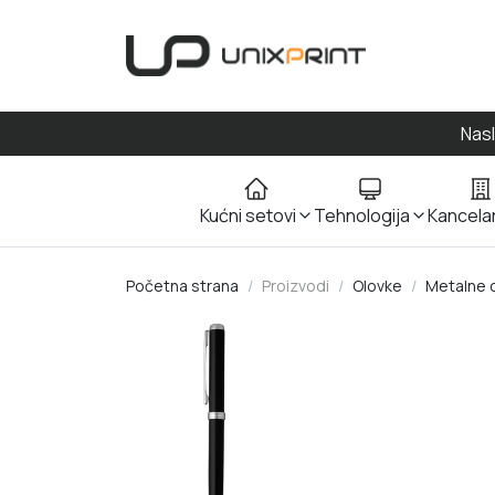
UnixPrint
Nas
Kućni setovi
Tehnologija
Kancelar
Početna strana
Proizvodi
Olovke
Metalne 