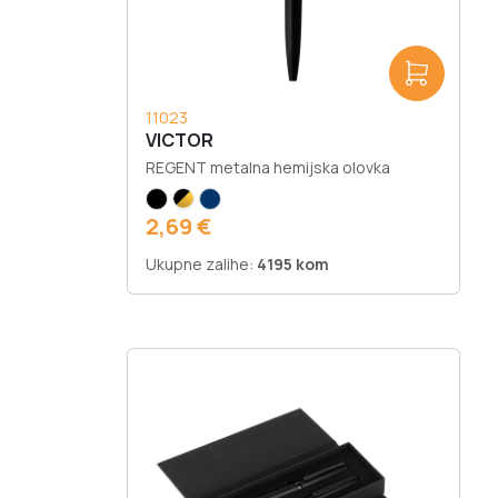
11023
VICTOR
REGENT metalna hemijska olovka
2,69 €
Ukupne zalihe:
4195 kom