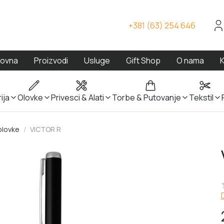
+381 (63) 254 646
Call us at +381 63 254 646
lovna
Proizvodi
Usluge
Gift Shop
O nama
K
ija
Olovke
Privesci & Alati
Torbe & Putovanje
Tekstil
olovke
VICTOR R