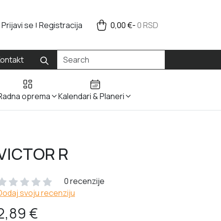
Prijavi se
Registracija
0,00 €-
0 RSD
|
ontakt
Search
Search
Kalendari & Planeri
Radna oprema
VICTOR R
0 recenzije
Dodaj svoju recenziju
2,89 €