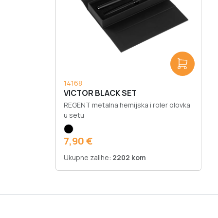
14168
VICTOR BLACK SET
REGENT metalna hemijska i roler olovka
u setu
7,90 €
Ukupne zalihe:
2202 kom